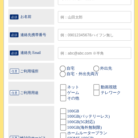
お名前
必須
連絡先携帯番号
必須
連絡先 Email
必須
自宅
外出先
ご利用場所
任意
自宅・外出先両方
ネット
動画視聴
ゲーム
テレワーク
ご利用用途
任意
その他
100GB
100GB(バッテリーレス)
100GB(5G対応)
100GB(海外無制限)
ホームルータープラン