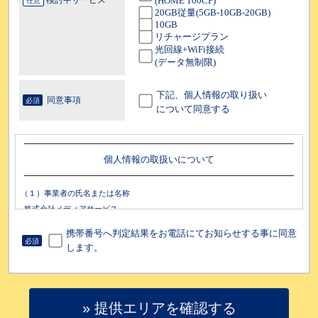
(HOME 100CP)
検討中サービス
任意
20GB従量(5GB-10GB-20GB)
10GB
リチャージプラン
光回線+WiFi接続
(データ無制限)
下記、個人情報の取り扱い
同意事項
必須
について同意する
個人情報の取扱いについて
（１）事業者の氏名または名称
株式会社メディアサービス
（２）個人情報保護管理者（若しくはその代理人）の氏名又は職名、所属及
携帯番号へ判定結果をお電話にてお知らせする事に同意
び連絡先
必須
します。
個人情報保護管理者：財務管理グループ長
電子メール：contactcenter-cloud-wi-fi@cloud-wi-fi.jp
電話番号：0120-540-784
（３）個人情報の利用目的
» 提供エリアを確認する
・ お問い合わせ内容にお電話にて回答するため