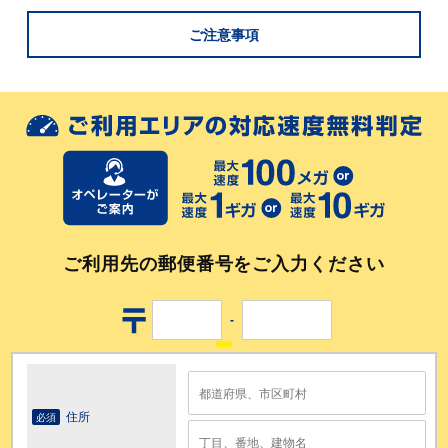
ご注意事項
※ 初期契約解除制度(クーリングオフ)申請後に通信の利用が確
※ 端末返却時の送料はお客様負担になります。着払いで弊社
※ 以下のいずれかに該当する場合は、端末一式買取り対応と
認取れた場合は、継続利用希望とみなし月額利用料が発生致し
に届いた端末はお受取り拒否対応させて頂きます。その際に発
なり、端末割賦代金が一括請求掛かります。
ます。また、そのまま解約希望の場合は通常解約でのお受付と
生するキャンセル料に関しては、全額お客様ご負担となりま
・初期契約解除制度(クーリングオフ)申請後14日以内に、端末
なり、契約解除料4,950円(税込)と端末割賦金が一括請求とな
す。
一式をご返却頂けなかった場合。
ります。
・ご返却物が故障や破損、端末一式(外箱・付属品含む)のいず
れかにシールやテープを貼った痕や文字記入等の汚れがある場
合。
・ご返却頂いた端末一式に欠品がある場合。
端末一式に含まれるもの【外箱・本体・マニュアル冊子・充
電ケーブル・モバイルバッテリー用変換ケーブル(G4Maxの
み)】
ご利用先の郵便番号をご入力ください
-
住所
必須