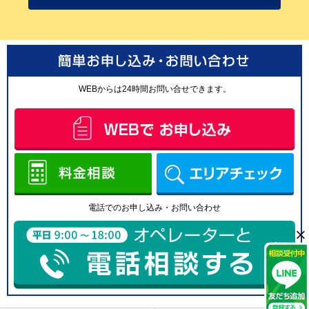
・ お申込み頂いた内容にお電話にて回答するため
・ 関連するアフターサービスのご案内のため
・ リマインド通知のため（当社は、お客様がお取引を完了しておらず、情報
の入力途中であった場合においても、メールアドレス、電話番号を当社のプ
ライバシーポリシーに従い、リマインド通知の目的で活用する場合がありま
す。）
・ 新商品や新たなサービス等のご案内のため
・ 電話の通話内容録音は、当社サービス品質向上のため
WEBからは24時間お問い合せできます。
・ 当社配信のメールマガジンを希望される方の個人情報は、メールマガジン
を送信するため
・ 上記に付随する業務に使用するため
（４）個人情報の第三者提供について
取得した個人情報は法令等による場合を除いて第三者に提供することはあり
ません。
（５）個人情報の取扱いの委託について
取得した個人情報の取扱いの全部又は、一部を委託することがございます。
この場合、個人情報を適切に取り扱っている委託先を選定し、個人情報の適
正管理や機密の保持に関して契約等を締結し適切な管理を実施します。
電話でのお申し込み・お問い合わせ
（６）個人情報を与えなかった場合に生じる結果
×
×
個人情報を与えることは任意です。個人情報に関する情報の一部をご提供い
ただけない場合は、お問い合わせ 内容に回答できない可能性があります。
（７）開示対象個人情報の開示等および問い合わせ窓口について
ご本人からの求めにより、当社が保有する開示対象個人情報に関する開示、
利用目的の通知、内容の訂正・追 加または削除、利用停止、消去および第三
者提供の停止(以下、開示等という)に応じます。