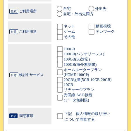
自宅
外出先
ご利用場所
任意
自宅・外出先両方
ネット
動画視聴
ゲーム
テレワーク
ご利用用途
任意
その他
100GB
100GB(バッテリーレス)
100GB(5G対応)
100GB(海外無制限)
ホームルータープラン
(HOME 100CP)
検討中サービス
任意
20GB従量(5GB-10GB-20GB)
10GB
リチャージプラン
光回線+WiFi接続
(データ無制限)
下記、個人情報の取り扱い
同意事項
必須
について同意する