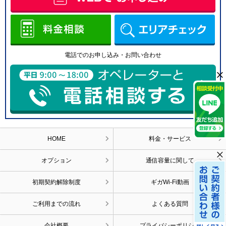
取得した個人情報は法令等による場合を除いて第三者に提供することはあり
ません。
（５）個人情報の取扱いの委託について
取得した個人情報の取扱いの全部又は、一部を委託することがございます。
この場合、個人情報を適切に取り扱っている委託先を選定し、個人情報の適
正管理や機密の保持に関して契約等を締結し適切な管理を実施します。
電話でのお申し込み・お問い合わせ
（６）個人情報を与えなかった場合に生じる結果
×
×
個人情報を与えることは任意です。個人情報に関する情報の一部をご提供い
ただけない場合は、お問い合わせ 内容に回答できない可能性があります。
（７）開示対象個人情報の開示等および問い合わせ窓口について
ご本人からの求めにより、当社が保有する開示対象個人情報に関する開示、
利用目的の通知、内容の訂正・追 加または削除、利用停止、消去および第三
者提供の停止(以下、開示等という)に応じます。
開示等に応ずる窓口は、下記「当社の個人情報の取扱いに関する苦情、相談
HOME
料金・サービス
等の問合せ先」を参照してください。
×
（８）本人が容易に認識できない方法による個人情報の取得
オプション
通信容量に関して
クッキーやウェブビーコン等を用いるなどして、本人が容易に認識できない
方法による個人情報の取得は行っておりません。
初期契約解除制度
ギガWi-Fi動画
（９）個人情報の安全管理措置について
取得した個人情報については、漏洩、減失またはき損の防止と是正、その他
個人情報の安全管理のために必要 かつ適切な措置を講じます。
ご利用までの流れ
よくある質問
お問合せへの回答後、取得した個人情報は当社内において削除致します。
（10）個人情報保護方針
会社概要
プライバシーポリシー