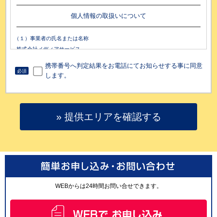
個人情報の取扱いについて
（１）事業者の氏名または名称
株式会社メディアサービス
（２）個人情報保護管理者（若しくはその代理人）の氏名又は職名、所属及
携帯番号へ判定結果をお電話にてお知らせする事に同意
び連絡先
必須
します。
個人情報保護管理者：財務管理グループ長
電子メール：contactcenter-cloud-wi-fi@cloud-wi-fi.jp
電話番号：0120-540-784
（３）個人情報の利用目的
» 提供エリアを確認する
・ お問い合わせ内容にお電話にて回答するため
・ お申込み頂いた内容にお電話にて回答するため
・ 関連するアフターサービスのご案内のため
・ リマインド通知のため（当社は、お客様がお取引を完了しておらず、情報
の入力途中であった場合においても、メールアドレス、電話番号を当社のプ
ライバシーポリシーに従い、リマインド通知の目的で活用する場合がありま
す。）
・ 新商品や新たなサービス等のご案内のため
・ 電話の通話内容録音は、当社サービス品質向上のため
WEBからは24時間お問い合せできます。
・ 当社配信のメールマガジンを希望される方の個人情報は、メールマガジン
を送信するため
・ 上記に付随する業務に使用するため
（４）個人情報の第三者提供について