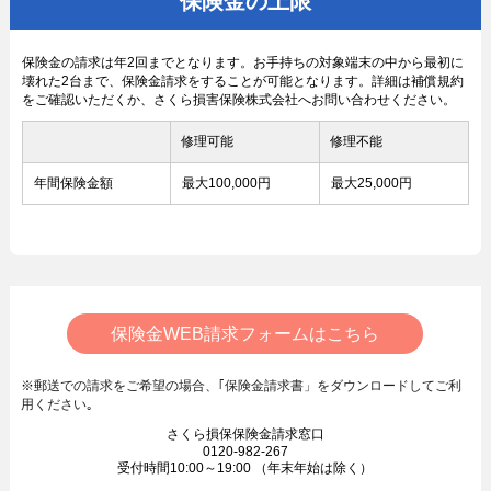
保険金の上限
保険金の請求は年2回までとなります。お手持ちの対象端末の中から最初に
壊れた2台まで、保険金請求をすることが可能となります。詳細は補償規約
をご確認いただくか、さくら損害保険株式会社へお問い合わせください。
修理可能
修理不能
年間保険金額
最大
100,000
円
最大
25,000
円
保険金WEB請求フォームはこちら
※
郵送での請求をご希望の場合、｢保険金請求書」をダウンロードしてご利
用ください｡
さくら損保保険金請求窓口
0120-982-267
受付時間10:00～19:00 （年末年始は除く）