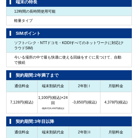
端末の特長
インターネット接続やメールの送受信が出来ない等のトラブルの原因究明
と解決作業。
12時間の長時間使用可能
クライアント側の接続設定【3台まで】
軽量タイプ
・2台目以降のインターネット接続の設定【有線・無線問わず】
SIMポイント
・スマートフォン／タブレット／デジタル家電共通
ソフトバンク・NTTドコモ・KDDIすべてのネットワークに対応(ク
パソコンが正常に起動しない状態からの復旧
ラウドSIM)
システム要因で正常に起動しない状態を初期化せず可能な限り修復を実
今いる場所の中で最も快適に使える回線をすぐに見つけて、自動
施。
で接続
契約期間:2年満了まで
スマートスピーカー設定
Google Home、Amazon Echo、LINE WAVE、Apple HomePodなどのスマ
通信料金
端末割賦代金
2年割Ⅰ
月額料金
ートスピーカー本体設定（Wi-Fi接続含む）
※ Googleアカウント取得が必要な場合は1アカウントまで
1,100円(税込)×24
※ クライアント設定は3台まで（アプリインストール込み）
7,128円(税込)
-3,850円(税込)
4,378円(税込)
回
(端末代26,400円(税込))
┗データ保護オプション
契約期間:3年目以降
HDDもしくはSSDの複製（イメージ化含む）を作成するか、お客さまご要
望の重要データをバックアップする、どちらかのデータ保護を実施したう
通信料金
端末割賦代金
2年割Ⅱ
月額料金
えで作業を実施。