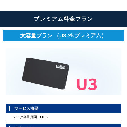
インターネット接続設定
パソコンまたはルーターなどの通信機器に対するインターネットの接続設
プレミアム料金プラン
定。
※ データカードなどがある場合はそれらの設定も含む。
大容量プラン （U3-2kプレミアム）
スマートフォン/タブレット基本設定
各種スマートフォンまたはタブレットの基本設定、 Googleアカウント・
AppleIDなど基本設定に必要なアカウントの登録。
無線LANアクセスポイント設定
・無線LANルーターまたは無線アクセスポイント1台の機能(暗号化含む)設
定。
・無線子機1台の接続設定を実施。
アプリインストール/アンインストール（iOS/Android）
用途に合わせてアプリをApp Store/Google Playよりダウンロード、各種設
定。
サービス概要
データ容量月間100GB
インターネット・メールトラブル解決