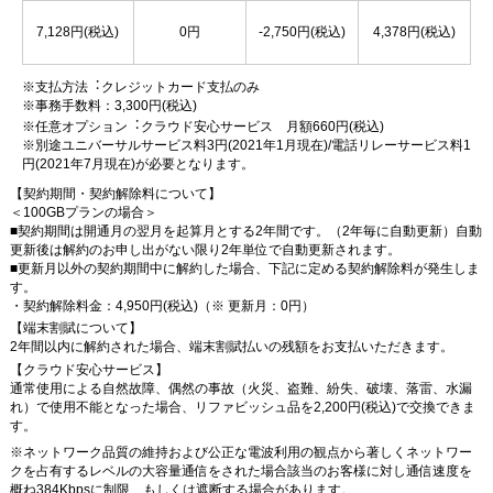
7,128円(税込)
0円
-2,750円(税込)
4,378円(税込)
スマートディスプレイ設定
Google Nest Hub、Amazon Echo Showなどのスマートディスプレイの本
※支払方法︓クレジットカード支払のみ
体設定（Wi-Fi接続含む）
※事務手数料：3,300円(税込)
※ Googleアカウント取得が必要な場合は1アカウントまで
※任意オプション︓クラウド安心サービス 月額660円(税込)
※ クライアント設定は3台まで（アプリインストール込み）
※別途ユニバーサルサービス料3円(2021年1月現在)/電話リレーサービス料1
※ 追加1台毎にIoT機器メニューの「アプリインストール追加設定」を適用
円(2021年7月現在)が必要となります。
【契約期間・契約解除料について】
ウイルス駆除
＜100GBプランの場合＞
■契約期間は開通月の翌月を起算月とする2年間です。（2年毎に自動更新）自動
悪意のあるウイルス等が原因で、正常に動かなくなったパソコンの動作を
更新後は解約のお申し出がない限り2年単位で自動更新されます。
回復。
■更新月以外の契約期間中に解約した場合、下記に定める契約解除料が発生しま
す。
スマートリモコン設定
・契約解除料金：4,950円(税込)（※ 更新月：0円）
【端末割賦について】
Nature RemoやeRemoteなどのスマートリモコンの初期設定作業
2年間以内に解約された場合、端末割賦払いの残額をお支払いただきます。
※ 対象のエアコン、テレビ、電気のON/OFF設定を3台まで実施
【クラウド安心サービス】
通常使用による自然故障、偶然の事故（火災、盗難、紛失、破壊、落雷、水漏
┗データ保護オプション
れ）で使用不能となった場合、リファビッシュ品を2,200円(税込)で交換できま
す。
ウイルス駆除をHDDもしくはSSDの複製（イメージ化含む）を作成する
※ネットワーク品質の維持および公正な電波利用の観点から著しくネットワー
か、お客さまご要望の重要データをバックアップする、どちらかのデータ
クを占有するレベルの大容量通信をされた場合該当のお客様に対し通信速度を
保護を実施したうえで作業を実施。
概ね384Kbpsに制限、もしくは遮断する場合があります。