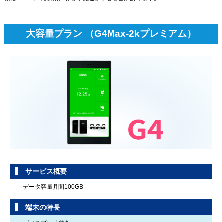
スマートロック設定
・工事が不要なスマートロックの取り付けおよび設定
大容量プラン （G4Max-2kプレミアム）
・本体、スマホ1台とのペアリング設定（アプリインストール込み）
周辺機器の接続設定
デジカメやWebカメラなどの周辺機器の接続設定を実施。
スマートセンサー設定
人感センサー、ドア・窓センターの初期設定作業
※ 本体とクライアント設定は1台まで（アプリインストール込み）
デジタル家電のWi-Fi設定
Wi-Fi接続が可能なデジタル家電を既存のWi-Fi環境に接続・設定。
※ Wi-Fi環境がない場合は別途無線設定等の作業が発生。
サービス概要
※ 無線ルーターなどの部品はご用意いただくかスタッフよりご購入ください。
データ容量月間100GB
見守りカメラ設定
端末の特長
見守りカメラの初期設定作業（工事が不要な取り付け、設定）
※ 本体とクライアント設定は1台まで（アプリインストール込み）