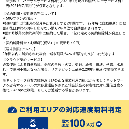
※別途ユニバーサルサービス料3円(2021年1月現在)/電話リレーサービス料1
円(2021年7月現在)が必要となります。
【契約期間・契約解除料について】
＜50Gプランの場合＞
■契約期間は開通月の翌月を起算月とする2年間です。（2年毎に自動更新）自動
更新後は解約のお申し出がない限り2年単位で自動更新されます。
■更新月以外の契約期間中に解約した場合、下記に定める契約解除料が発生しま
す。
・契約解除料金：4,950円(税込)（※ 更新月：0円）
【端末割賦について】
2年間以内に解約された場合、端末割賦払いの残額をお支払いただきます。
【クラウド安心サービス】
通常使用による自然故障、偶然の事故（火災、盗難、紛失、破壊、落雷、水漏
れ）で使用不能となった場合、リファビッシュ品を2,200円(税込)で交換できま
す。
※ネットワーク品質の維持および公正な電波利用の観点から著しくネットワー
クを占有するレベルの大容量通信をされた場合該当のお客様に対し通信速度を
概ね384Kbpsに制限、もしくは遮断する場合があります。