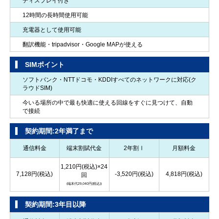
ディスプレイ付き
12時間の長時間使用可能
Wi-Fiフォトフレーム設定
充電器として使用可能
・デジタルフォトフレームのドライバーやサポートソフトのインストー
ル。
翻訳機能・tripadvisor・Google MAPが使える
・ご希望の写真データの転送作業。
SIMポイント
スマートホーム設定
ソフトバンク・NTTドコモ・KDDIすべてのネットワークに対応(ク
ラウドSIM)
スタートキットに付属している端末の設定
※ 他端末の設定は1台あたり既存の「周辺機器設定」を適用
今いる場所の中で最も快適に使える回線をすぐに見つけて、自動
※ 設定等で追加があった場合には、「ルール追加＆使用方法説明【2ルールごと】」を適
で接続
用。例：追加でWebカメラを購入されてる場合など
契約期間:2年満了まで
通信料金
端末割賦代金
2年割Ⅰ
月額料金
┗ ルール追加&使用方法説明【2ルールごと】
端末ごとにルール設定をする場合に適用（ルールの使用方法説明含む）
1,210円(税込)×24
7,128円(税込)
-3,520円(税込)
4,818円(税込)
※ ルール…何時に電源が切れる、外出時の設定など
回
(端末代29,040円(税込))
契約期間:3年目以降