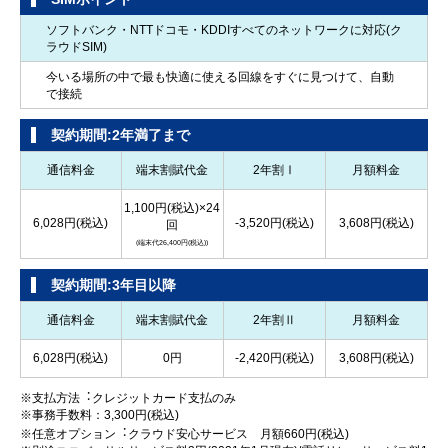
ソフトバンク・NTTドコモ・KDDIすべてのネットワークに対応(ク
ラウドSIM)
今いる場所の中で最も快適に使える回線をすぐに見つけて、自動
で接続
契約期間:2年満了まで
通信料金
端末割賦代金
2年割Ⅰ
月額料金
1,100円(税込)×24
6,028円(税込)
-3,520円(税込)
3,608円(税込)
回
(端末代26,400円(税込))
契約期間:3年目以降
通信料金
端末割賦代金
2年割Ⅱ
月額料金
6,028円(税込)
0円
-2,420円(税込)
3,608円(税込)
※支払方法︓クレジットカード支払のみ
※事務手数料：3,300円(税込)
※任意オプション︓クラウド安心サービス 月額660円(税込)