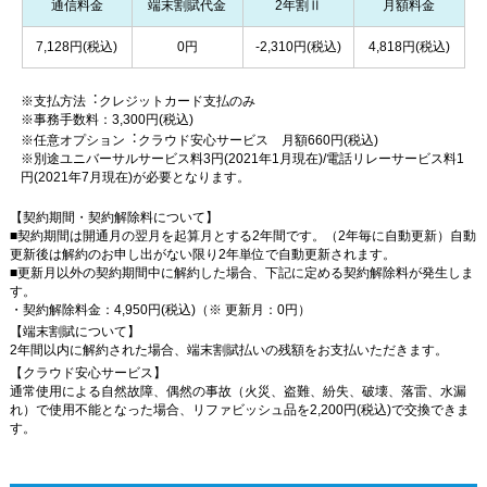
通信料金
端末割賦代金
2年割Ⅱ
月額料金
7,128円(税込)
0円
-2,310円(税込)
4,818円(税込)
※支払方法︓クレジットカード支払のみ
※事務手数料：3,300円(税込)
※任意オプション︓クラウド安心サービス 月額660円(税込)
※別途ユニバーサルサービス料3円(2021年1月現在)/電話リレーサービス料1
円(2021年7月現在)が必要となります。
【契約期間・契約解除料について】
■契約期間は開通月の翌月を起算月とする2年間です。（2年毎に自動更新）自動
更新後は解約のお申し出がない限り2年単位で自動更新されます。
■更新月以外の契約期間中に解約した場合、下記に定める契約解除料が発生しま
す。
・契約解除料金：4,950円(税込)（※ 更新月：0円）
【端末割賦について】
2年間以内に解約された場合、端末割賦払いの残額をお支払いただきます。
【クラウド安心サービス】
通常使用による自然故障、偶然の事故（火災、盗難、紛失、破壊、落雷、水漏
れ）で使用不能となった場合、リファビッシュ品を2,200円(税込)で交換できま
す。