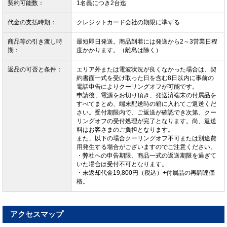
契約可能数：
1名義につき2台迄
代金の支払時期：
クレジットカード会社の期限に準ずる
商品等の引き渡し時
最短即日発送。商品到着には発送から2～3営業日程
期：
度かかります。（離島は除く）
返品の可否と条件：
エリア外または電波状況が良くなかった場合は、契
約書面一式を受け取った日を含む8日以内に事前の
電話申告によりクーリングオフが可能です。
申請後、電源をお切り頂き、発送済端末の付属品を
すべてまとめ、端末配送時の箱に入れてご返送くだ
さい。受付期限内で、ご返送が確認でき次第、クー
リングオフの受付処理が完了となります。尚、返送
料はお客さまのご負担となります。
また、以下の場合クーリングオフ不可または別途費
用発生する場合がございますのでご注意ください。
・弊社への申告期限、商品一式の返送期限を過ぎて
いた場合は受付不可となります。
・未返却代金19,800円（税込）+付属品の再調達価
格。
アクセスマップ