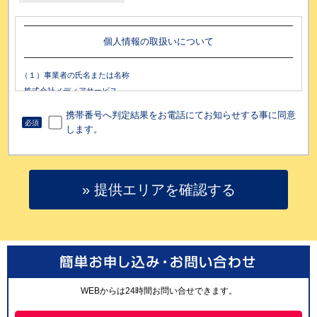
個人情報の取扱いについて
（１）事業者の氏名または名称
株式会社メディアサービス
（２）個人情報保護管理者（若しくはその代理人）の氏名又は職名、所属及
携帯番号へ判定結果をお電話にてお知らせする事に同意
び連絡先
必須
します。
個人情報保護管理者：財務管理グループ長
電子メール：contactcenter-cloud-wi-fi@cloud-wi-fi.jp
電話番号：0120-540-784
（３）個人情報の利用目的
» 提供エリアを確認する
・ お問い合わせ内容にお電話にて回答するため
・ お申込み頂いた内容にお電話にて回答するため
・ 関連するアフターサービスのご案内のため
・ リマインド通知のため（当社は、お客様がお取引を完了しておらず、情報
の入力途中であった場合においても、メールアドレス、電話番号を当社のプ
ライバシーポリシーに従い、リマインド通知の目的で活用する場合がありま
す。）
・ 新商品や新たなサービス等のご案内のため
・ 電話の通話内容録音は、当社サービス品質向上のため
WEBからは24時間お問い合せできます。
・ 当社配信のメールマガジンを希望される方の個人情報は、メールマガジン
を送信するため
・ 上記に付随する業務に使用するため