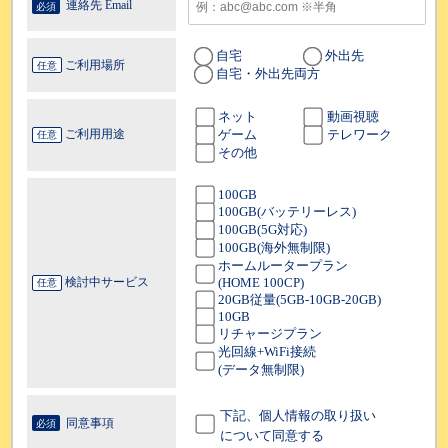
連絡先 Email
必須
自宅
外出先
ご利用場所
任意
自宅・外出先両方
ネット
動画視聴
ゲーム
テレワーク
ご利用用途
任意
その他
100GB
100GB(バッテリーレス)
100GB(5G対応)
100GB(海外無制限)
ホームルータープラン
(HOME 100CP)
検討中サービス
任意
20GB従量(5GB-10GB-20GB)
10GB
リチャージプラン
光回線+WiFi接続
(データ無制限)
下記、個人情報の取り扱い
同意事項
必須
について同意する