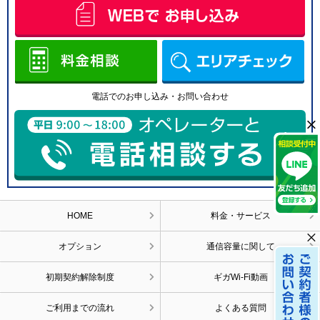
（４）個人情報の第三者提供について
取得した個人情報は法令等による場合を除いて第三者に提供することはあり
ません。
（５）個人情報の取扱いの委託について
取得した個人情報の取扱いの全部又は、一部を委託することがございます。
この場合、個人情報を適切に取り扱っている委託先を選定し、個人情報の適
正管理や機密の保持に関して契約等を締結し適切な管理を実施します。
電話でのお申し込み・お問い合わせ
（６）個人情報を与えなかった場合に生じる結果
×
×
個人情報を与えることは任意です。個人情報に関する情報の一部をご提供い
ただけない場合は、お問い合わせ 内容に回答できない可能性があります。
（７）開示対象個人情報の開示等および問い合わせ窓口について
ご本人からの求めにより、当社が保有する開示対象個人情報に関する開示、
利用目的の通知、内容の訂正・追 加または削除、利用停止、消去および第三
者提供の停止(以下、開示等という)に応じます。
開示等に応ずる窓口は、下記「当社の個人情報の取扱いに関する苦情、相談
HOME
料金・サービス
等の問合せ先」を参照してください。
×
（８）本人が容易に認識できない方法による個人情報の取得
オプション
通信容量に関して
クッキーやウェブビーコン等を用いるなどして、本人が容易に認識できない
方法による個人情報の取得は行っておりません。
初期契約解除制度
ギガWi-Fi動画
（９）個人情報の安全管理措置について
取得した個人情報については、漏洩、減失またはき損の防止と是正、その他
個人情報の安全管理のために必要 かつ適切な措置を講じます。
ご利用までの流れ
よくある質問
お問合せへの回答後、取得した個人情報は当社内において削除致します。